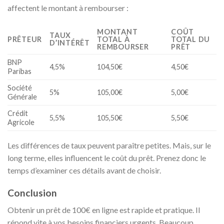
affectent le montant à rembourser :
MONTANT
COÛT
TAUX
PRÊTEUR
TOTAL À
TOTAL DU
D’INTÉRÊT
REMBOURSER
PRÊT
BNP
4,5%
104,50€
4,50€
Paribas
Société
5%
105,00€
5,00€
Générale
Crédit
5,5%
105,50€
5,50€
Agricole
Les différences de taux peuvent paraître petites. Mais, sur le
long terme, elles influencent le coût du prêt. Prenez donc le
temps d’examiner ces détails avant de choisir.
Conclusion
Obtenir un prêt de 100€ en ligne est rapide et pratique. Il
répond vite à vos besoins financiers urgents. Beaucoup