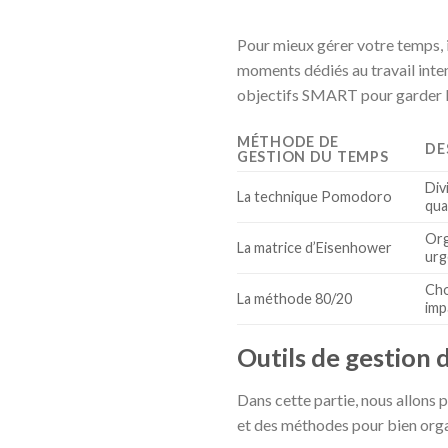
Pour mieux gérer votre temps, i
moments dédiés au travail inten
objectifs SMART pour garder le
MÉTHODE DE
DE
GESTION DU TEMPS
Div
La technique Pomodoro
qua
Org
La matrice d’Eisenhower
urg
Cho
La méthode 80/20
imp
Outils de gestion 
Dans cette partie, nous allons p
et des méthodes pour bien orga