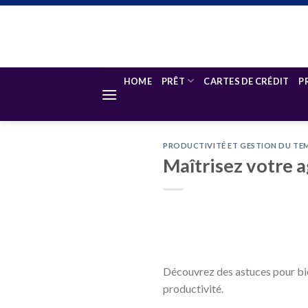
Skip
to
content
HOME
PRÊT
CARTES DE CRÉDIT
P
PRODUCTIVITÉ ET GESTION DU TE
Maîtrisez votre a
Découvrez des astuces pour bie
productivité.