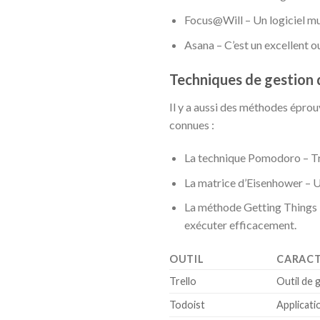
Focus@Will – Un logiciel musi
Asana – C’est un excellent ou
Techniques de gestion
Il y a aussi des méthodes éprou
connues :
La technique Pomodoro – Tra
La matrice d’Eisenhower – Un
La méthode Getting Things D
exécuter efficacement.
OUTIL
CARACT
Trello
Outil de g
Todoist
Applicati