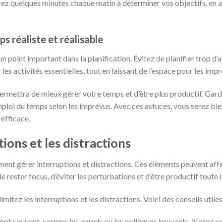
ez quelques minutes chaque matin à déterminer vos objectifs, en a
s réaliste et réalisable
n point important dans la planification. Évitez de planifier trop d’a
es activités essentielles, tout en laissant de l’espace pour les impr
rmettra de mieux gérer votre temps et d’être plus productif. Garde
emploi du temps selon les imprévus. Avec ces astuces, vous serez bie
 efficace.
ions et les distractions
nt gérer interruptions et distractions. Ces éléments peuvent affe
rester focus, d’éviter les perturbations et d’être productif toute l
mitez les interruptions et les distractions. Voici des conseils utiles
mpt souvent, comme les appels ou les collègues bruyants. Notez c