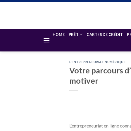
Skip
to
content
HOME
PRÊT
CARTES DE CRÉDIT
P
L'ENTREPRENEURIAT NUMÉRIQUE
Votre parcours d’
motiver
L’entrepreneuriat en ligne conn