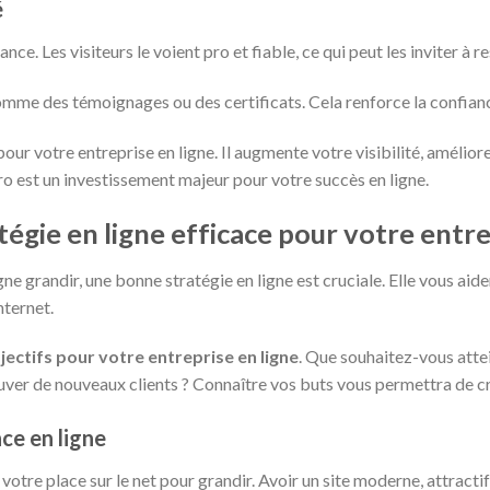
é
nce. Les visiteurs le voient pro et fiable, ce qui peut les inviter à re
comme des témoignages ou des certificats. Cela renforce la confianc
 pour votre entreprise en ligne. Il augmente votre visibilité, amélio
pro est un investissement majeur pour votre succès en ligne.
atégie en ligne efficace pour votre entre
gne grandir, une bonne stratégie en ligne est cruciale. Elle vous aid
nternet.
jectifs pour votre entreprise en ligne
. Que souhaitez-vous attei
uver de nouveaux clients ? Connaître vos buts vous permettra de cr
ce en ligne
votre place sur le net pour grandir. Avoir un site moderne, attractif e