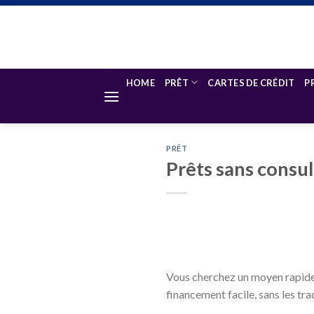
Skip
to
content
HOME
PRÊT
CARTES DE CRÉDIT
P
PRÊT
Prêts sans consul
Vous cherchez un moyen rapide 
financement facile, sans les tra