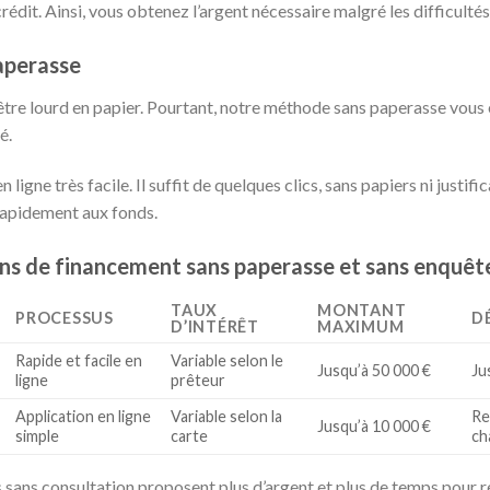
rédit. Ainsi, vous obtenez l’argent nécessaire malgré les difficulté
aperasse
tre lourd en papier. Pourtant, notre méthode sans paperasse vous é
é.
igne très facile. Il suffit de quelques clics, sans papiers ni justif
 rapidement aux fonds.
s de financement sans paperasse et sans enquête
TAUX
MONTANT
PROCESSUS
D
D’INTÉRÊT
MAXIMUM
Rapide et facile en
Variable selon le
Jusqu’à 50 000 €
Ju
ligne
prêteur
Application en ligne
Variable selon la
Re
Jusqu’à 10 000 €
simple
carte
ch
s sans consultation proposent plus d’argent et plus de temps pour 