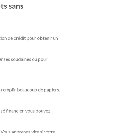
ts sans
tion de crédit pour obtenir un
penses soudaines ou pour
u remplir beaucoup de papiers.
assé financier, vous pouvez
 Vous apprenez vite si votre