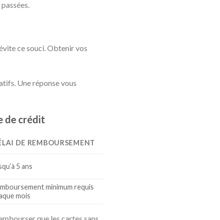
s passées.
vite ce souci. Obtenir vos
icatifs. Une réponse vous
 de crédit
ÉLAI DE REMBOURSEMENT
squ’à 5 ans
mboursement minimum requis
aque mois
rembourser que les cartes sans