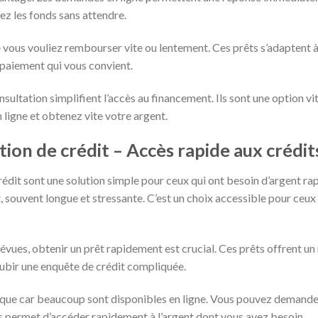
z les fonds sans attendre.
ue vous vouliez rembourser vite ou lentement. Ces prêts s’adaptent à
 paiement qui vous convient.
nsultation simplifient l’accès au financement. Ils sont une option vit
 ligne et obtenez vite votre argent.
tion de crédit – Accès rapide aux crédit
crédit sont une solution simple pour ceux qui ont besoin d’argent r
it, souvent longue et stressante. C’est un choix accessible pour ceu
vues, obtenir un prêt rapidement est crucial. Ces prêts offrent un
subir une enquête de crédit compliquée.
tique car beaucoup sont disponibles en ligne. Vous pouvez demander
us permet d’accéder rapidement à l’argent dont vous avez besoin.