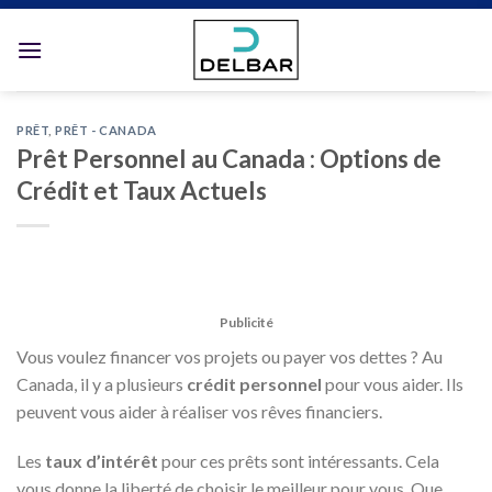
Skip
to
content
PRÊT
,
PRÊT - CANADA
Prêt Personnel au Canada : Options de
Crédit et Taux Actuels
Publicité
Vous voulez financer vos projets ou payer vos dettes ? Au
Canada, il y a plusieurs
crédit personnel
pour vous aider. Ils
peuvent vous aider à réaliser vos rêves financiers.
Les
taux d’intérêt
pour ces prêts sont intéressants. Cela
vous donne la liberté de choisir le meilleur pour vous. Que