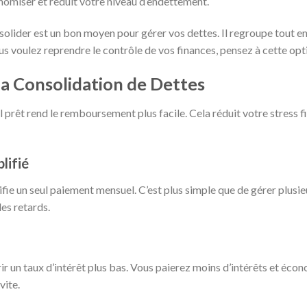
nomiser et réduit votre niveau d’endettement.
solider est un bon moyen pour gérer vos dettes. Il regroupe tout en
ous voulez reprendre le contrôle de vos finances, pensez à cette opt
la Consolidation de Dettes
 prêt rend le remboursement plus facile. Cela réduit votre stress fi
lifié
ifie un seul paiement mensuel. C’est plus simple que de gérer plusie
les retards.
r un taux d’intérêt plus bas. Vous paierez moins d’intérêts et écono
vite.