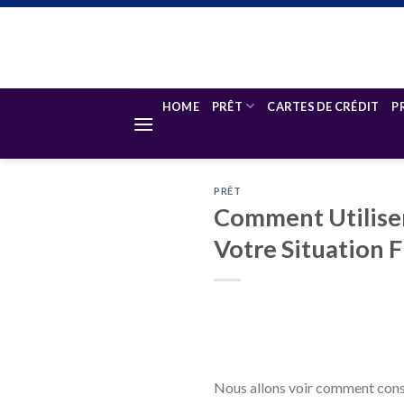
Skip
to
content
HOME
PRÊT
CARTES DE CRÉDIT
P
PRÊT
Comment Utiliser
Votre Situation 
Nous allons voir comment consol