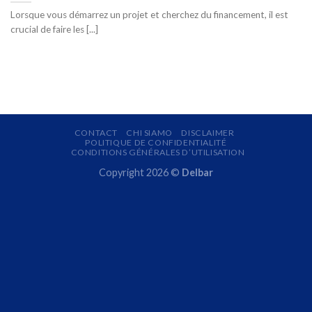
Lorsque vous démarrez un projet et cherchez du financement, il est
crucial de faire les [...]
CONTACT
CHI SIAMO
DISCLAIMER
POLITIQUE DE CONFIDENTIALITÉ
CONDITIONS GÉNÉRALES D’UTILISATION
Copyright 2026 ©
Delbar