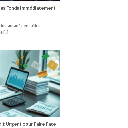
 des Fonds Immédiatement
 instantané peut aider
[...]
dit Urgent pour Faire Face