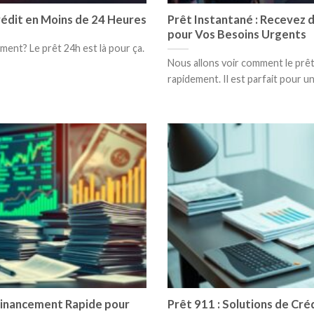
rédit en Moins de 24 Heures
Prêt Instantané : Recevez
pour Vos Besoins Urgents
ment? Le prêt 24h est là pour ça.
Nous allons voir comment le prêt
rapidement. Il est parfait pour une 
 Financement Rapide pour
Prêt 911 : Solutions de Cré