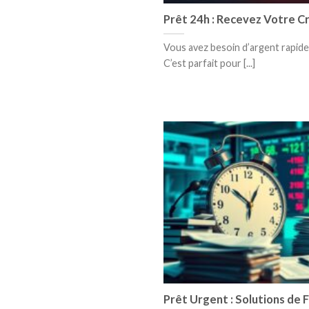
Prêt 24h : Recevez Votre C
Vous avez besoin d’argent rapide
C’est parfait pour [...]
Prêt Urgent : Solutions de