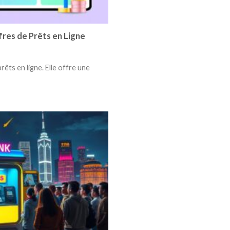
fres de Prêts en Ligne
êts en ligne. Elle offre une