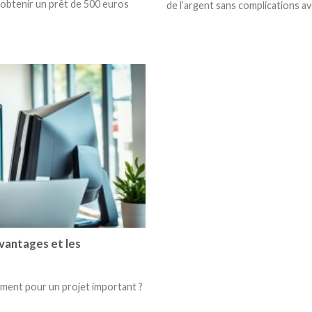
 obtenir un prêt de 500 euros
de l’argent sans complications avec
Avantages et les
ement pour un projet important ?