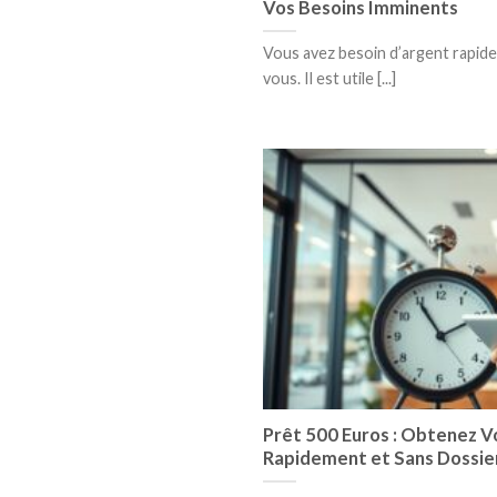
Vos Besoins Imminents
Vous avez besoin d’argent rapide
vous. Il est utile [...]
Prêt 500 Euros : Obtenez V
Rapidement et Sans Dossi