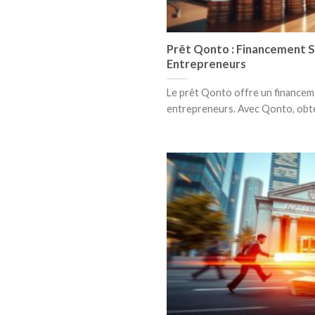
Prêt Qonto : Financement S
Entrepreneurs
Le prêt Qonto offre un financeme
entrepreneurs. Avec Qonto, obteni