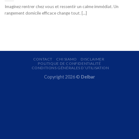
Imaginez rentrer chez vous et ressentir un calme immédiat. Un
rangement domicile efficace change tout. [...]
CONTACT
CHI SIAMO
DISCLAIMER
POLITIQUE DE CONFIDENTIALITÉ
CONDITIONS GÉNÉRALES D’UTILISATION
Copyright 2026 ©
Delbar