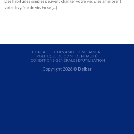
Des habitudes simples peuvent changer votre vie. Elles améliorent
votre hygiène de vie. En se [...]
CONTACT
CHI SIAMO
DISCLAIMER
POLITIQUE DE CONFIDENTIALITÉ
CONDITIONS GÉNÉRALES D’UTILISATION
Copyright 2026 ©
Delbar