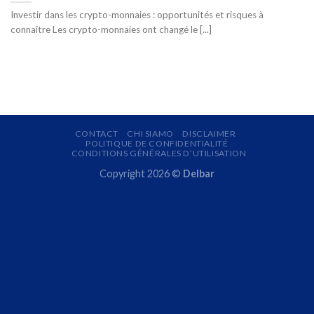
Investir dans les crypto-monnaies : opportunités et risques à
connaître Les crypto-monnaies ont changé le [...]
CONTACT
CHI SIAMO
DISCLAIMER
POLITIQUE DE CONFIDENTIALITÉ
CONDITIONS GÉNÉRALES D’UTILISATION
Copyright 2026 ©
Delbar