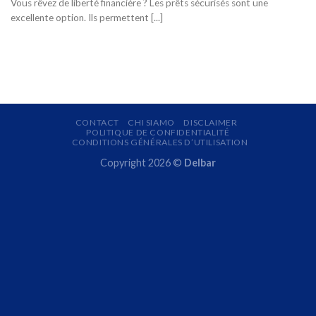
Vous rêvez de liberté financière ? Les prêts sécurisés sont une
excellente option. Ils permettent [...]
CONTACT
CHI SIAMO
DISCLAIMER
POLITIQUE DE CONFIDENTIALITÉ
CONDITIONS GÉNÉRALES D’UTILISATION
Copyright 2026 ©
Delbar