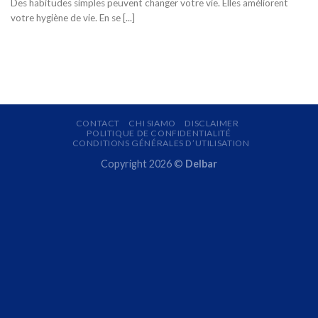
Des habitudes simples peuvent changer votre vie. Elles améliorent
votre hygiène de vie. En se [...]
CONTACT
CHI SIAMO
DISCLAIMER
POLITIQUE DE CONFIDENTIALITÉ
CONDITIONS GÉNÉRALES D’UTILISATION
Copyright 2026 ©
Delbar