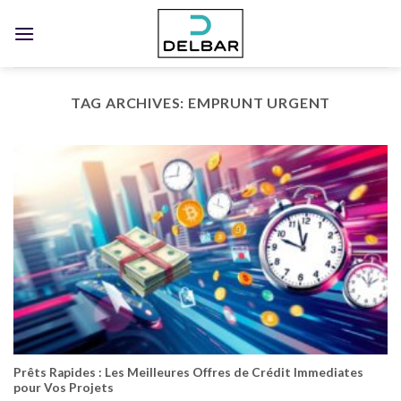
Skip
to
content
TAG ARCHIVES:
EMPRUNT URGENT
Prêts Rapides : Les Meilleures Offres de Crédit Immediates
pour Vos Projets