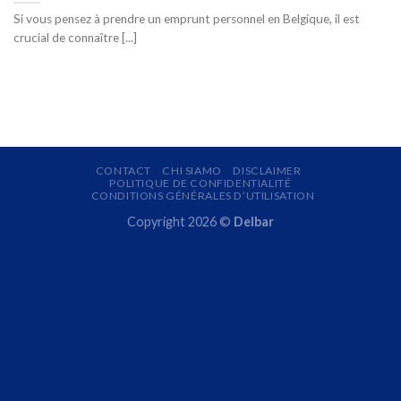
Si vous pensez à prendre un emprunt personnel en Belgique, il est
crucial de connaître [...]
CONTACT
CHI SIAMO
DISCLAIMER
POLITIQUE DE CONFIDENTIALITÉ
CONDITIONS GÉNÉRALES D’UTILISATION
Copyright 2026 ©
Delbar