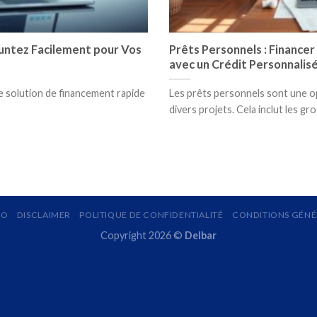
runtez Facilement pour Vos
Prêts Personnels : Financer
avec un Crédit Personnalis
e solution de financement rapide
Les prêts personnels sont une op
divers projets. Cela inclut les gros 
MO
DISCLAIMER
POLITIQUE DE CONFIDENTIALITÉ
CONDITIONS GÉNÉR
Copyright 2026 ©
Delbar