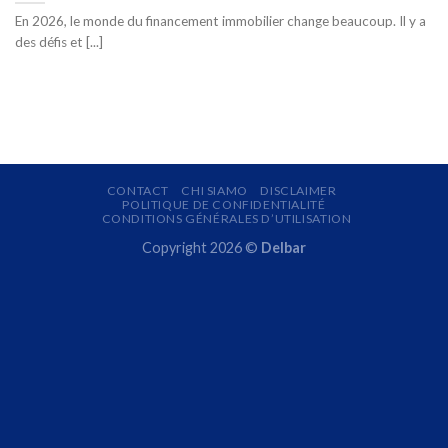
En 2026, le monde du financement immobilier change beaucoup. Il y a
des défis et [...]
CONTACT
CHI SIAMO
DISCLAIMER
POLITIQUE DE CONFIDENTIALITÉ
CONDITIONS GÉNÉRALES D’UTILISATION
Copyright 2026 ©
Delbar