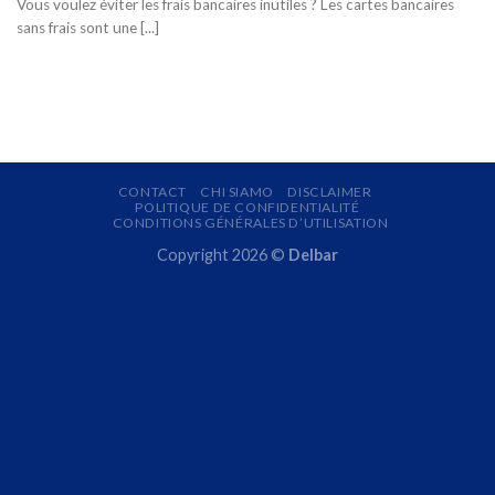
Vous voulez éviter les frais bancaires inutiles ? Les cartes bancaires
sans frais sont une [...]
CONTACT
CHI SIAMO
DISCLAIMER
POLITIQUE DE CONFIDENTIALITÉ
CONDITIONS GÉNÉRALES D’UTILISATION
Copyright 2026 ©
Delbar