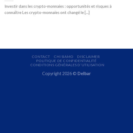
Investir dans les crypto-monnaies : opportunités et risques à
connaître Les crypto-monnaies ont changé le [...]
CONTACT
CHI SIAMO
DISCLAIMER
POLITIQUE DE CONFIDENTIALITÉ
CONDITIONS GÉNÉRALES D’UTILISATION
Copyright 2026 ©
Delbar