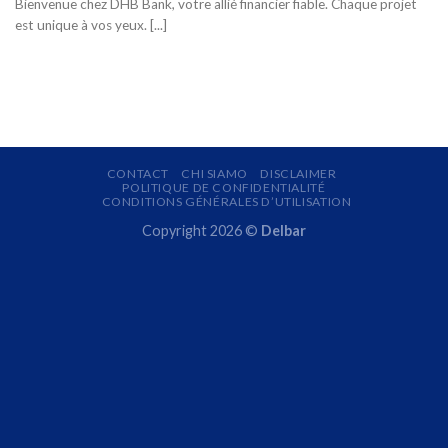
Bienvenue chez DHB Bank, votre allié financier fiable. Chaque projet
est unique à vos yeux. [...]
CONTACT
CHI SIAMO
DISCLAIMER
POLITIQUE DE CONFIDENTIALITÉ
CONDITIONS GÉNÉRALES D’UTILISATION
Copyright 2026 ©
Delbar