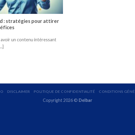
d : stratégies pour attirer
néfices
 avoir un contenu intéressant
..]
MO
DISCLAIMER
POLITIQUE DE CONFIDENTIALITÉ
CONDITIONS GÉNÉR
Copyright 2026 ©
Delbar