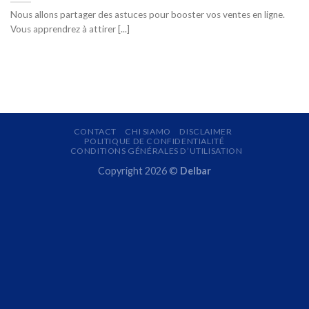
Nous allons partager des astuces pour booster vos ventes en ligne.
Vous apprendrez à attirer [...]
CONTACT
CHI SIAMO
DISCLAIMER
POLITIQUE DE CONFIDENTIALITÉ
CONDITIONS GÉNÉRALES D’UTILISATION
Copyright 2026 ©
Delbar